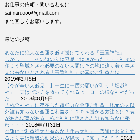
お仕事の依頼・問い合わせは
saimaruooo@gmail.com
まで宜しくお願いします。
最近の投稿
あなたに絶大な金運を必ず授けてくれる「玉置神社」！！
しかし！！！その道のりは容易では無かった・・・神々の
住まう聖域とされ必要のない人間はその地に辿り着く事さ
え出来ないとされる「玉置神社」の真のご利益とは！！！
2019年2月5日
【今が辛い人必見！】一生に一度の願いが叶う「堀越神
社」！実はピンチを救ってくれるヒーローの様な神社だっ
た！！
2018年8月9日
「杭全神社」に存在した超強力な金運ご利益！地元の人以
外誰も知らない金運ご利益を１２０％授かる方法とは？表
があれば裏がある！杭全神社に隠された誰も知らない秘
密・・・
2018年7月31日
金運にご利益絶大と有名な「住吉大社」！普通にお参りす
るより実は種銭の効果の方が絶大って知ってた？？
2018