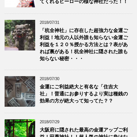
てくれるヒーローの様な神社だった！！
2018/07/31
「杭全神社」に存在した超強力な金運ご
利益！地元の人以外誰も知らない金運ご
利益を１２０％授かる方法とは？表があ
れば裏がある！杭全神社に隠された誰も
知らない秘密・・・
2018/07/30
金運にご利益絶大と有名な「住吉大
社」！普通にお参りするより実は種銭の
効果の方が絶大って知ってた？？
2018/07/29
大阪府に隠された最高の金運アップご利
益！田蓑神社！！超人気の神社に負けな