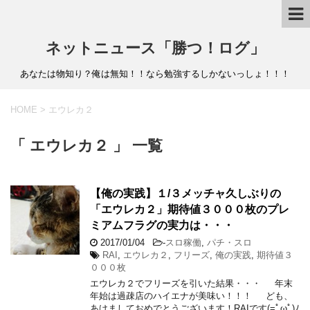
ネットニュース「勝つ！ログ」
あなたは物知り？俺は無知！！なら勉強するしかないっしょ！！！
HOME
>
エウレカ２
「 エウレカ２ 」 一覧
【俺の実践】１/３メッチャ久しぶりの
「エウレカ２」期待値３０００枚のプレ
ミアムフラグの実力は・・・
2017/01/04
-
スロ稼働
,
パチ・スロ
RAI
,
エウレカ２
,
フリーズ
,
俺の実践
,
期待値３
０００枚
エウレカ２でフリーズを引いた結果・・・ 年末
年始は過疎店のハイエナが美味い！！！ ども、
あけましておめでとうございます！RAIです(=ﾟωﾟ)ﾉ