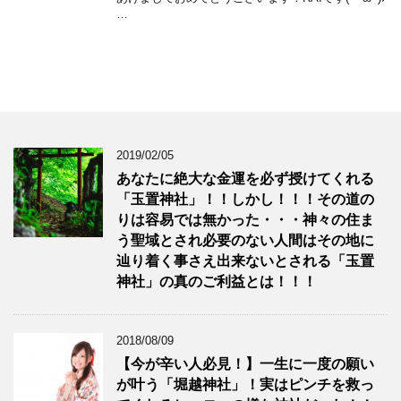
…
2019/02/05
あなたに絶大な金運を必ず授けてくれる
「玉置神社」！！しかし！！！その道の
りは容易では無かった・・・神々の住ま
う聖域とされ必要のない人間はその地に
辿り着く事さえ出来ないとされる「玉置
神社」の真のご利益とは！！！
2018/08/09
【今が辛い人必見！】一生に一度の願い
が叶う「堀越神社」！実はピンチを救っ