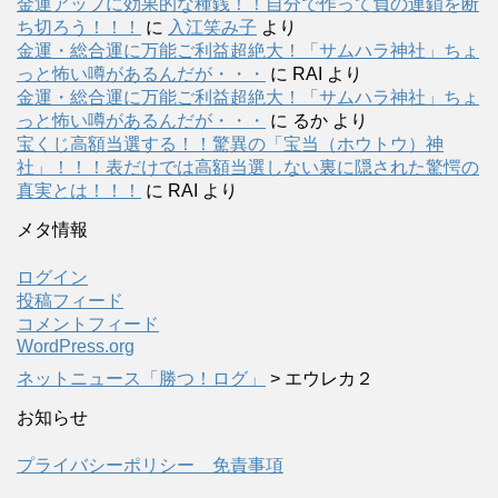
金運アップに効果的な種銭！！自分で作って負の連鎖を断
ち切ろう！！！
に
入江笑み子
より
金運・総合運に万能ご利益超絶大！「サムハラ神社」ちょ
っと怖い噂があるんだが・・・
に
RAI
より
金運・総合運に万能ご利益超絶大！「サムハラ神社」ちょ
っと怖い噂があるんだが・・・
に
るか
より
宝くじ高額当選する！！驚異の「宝当（ホウトウ）神
社」！！！表だけでは高額当選しない裏に隠された驚愕の
真実とは！！！
に
RAI
より
メタ情報
ログイン
投稿フィード
コメントフィード
WordPress.org
ネットニュース「勝つ！ログ」
>
エウレカ２
お知らせ
プライバシーポリシー 免責事項