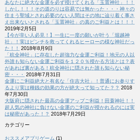
あなたに絶大な金運を必ず授けてくれる「玉置神社」！！
しかし！！！その道のりは容易では無かった・・・神々の
住まう聖域とされ必要のない人間はその地に辿り着く事さ
え出来ないとされる「玉置神社」の真のご利益とは！！！
2019年2月5日
【今が辛い人必見！】一生に一度の願いが叶う「堀越神
社」！実はピンチを救ってくれるヒーローの様な神社だっ
た！！
2018年8月9日
「杭全神社」に存在した超強力な金運ご利益！地元の人以
外誰も知らない金運ご利益を１２０％授かる方法とは？表
があれば裏がある！杭全神社に隠された誰も知らない秘
密・・・
2018年7月31日
金運にご利益絶大と有名な「住吉大社」！普通にお参りす
るより実は種銭の効果の方が絶大って知ってた？？
2018
年7月30日
大阪府に隠された最高の金運アップご利益！田蓑神社！！
超人気の神社に負けない金運のご利益が授かれるのには実
は秘密があった！？
2018年7月29日
カテゴリー
おススメアプリゲーム
(1)