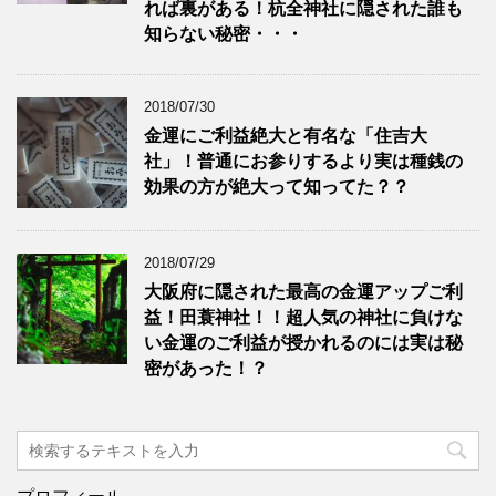
れば裏がある！杭全神社に隠された誰も
知らない秘密・・・
2018/07/30
金運にご利益絶大と有名な「住吉大
社」！普通にお参りするより実は種銭の
効果の方が絶大って知ってた？？
2018/07/29
大阪府に隠された最高の金運アップご利
益！田蓑神社！！超人気の神社に負けな
い金運のご利益が授かれるのには実は秘
密があった！？