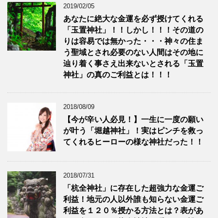
2019/02/05
あなたに絶大な金運を必ず授けてくれる
「玉置神社」！！しかし！！！その道の
りは容易では無かった・・・神々の住ま
う聖域とされ必要のない人間はその地に
辿り着く事さえ出来ないとされる「玉置
神社」の真のご利益とは！！！
2018/08/09
【今が辛い人必見！】一生に一度の願い
が叶う「堀越神社」！実はピンチを救っ
てくれるヒーローの様な神社だった！！
2018/07/31
「杭全神社」に存在した超強力な金運ご
利益！地元の人以外誰も知らない金運ご
利益を１２０％授かる方法とは？表があ