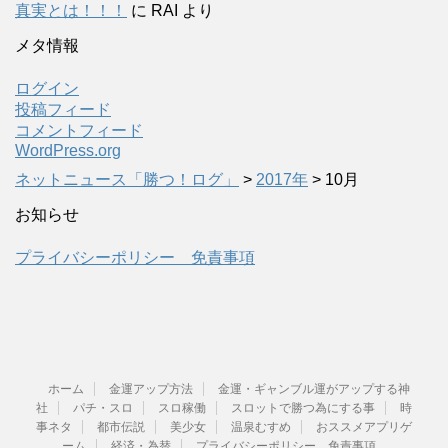
真実とは！！！
に
RAI
より
メタ情報
ログイン
投稿フィード
コメントフィード
WordPress.org
ネットニュース「勝つ！ログ」
>
2017年
>
10月
お知らせ
プライバシーポリシー 免責事項
ホーム
金運アップ方法
金運・ギャンブル運がアップする神
社
パチ・スロ
スロ稼働
スロットで勝つ為にする事
時
事ネタ
都市伝説
美少女
温泉むすめ
おススメアプリゲ
ーム
経済・為替
プライバシーポリシー 免責事項