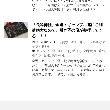
グッヘッヘ～♪ホンマよだれが止まりまへん
な！！！ 今回は久々更新の「俺の実践」シリーズ
です。 今回の実践は引き弱管理人に成り下 …
「長等神社」金運・ギャンブル運にご利
益絶大なので、引き弱の僕が参拝してく
る！！！
2017/10/17
-
滋賀県
,
金運・ギャンブル運がア
ップする神社
ギャンブル運
,
スロット
,
儲ける
,
効果絶大
,
勝つ
,
引き弱
,
金運
,
長等神社
金運・ギャンブル運に効果絶大な神社にいってみ
た！！ 前回の更新からかなりの日にちが空きまし
た事、更新を楽しみにして頂いてる読者の方に深く
お詫びします。 さて、今回から始まり …