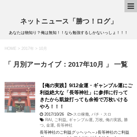
ネットニュース「勝つ！ログ」
あなたは物知り？俺は無知！！なら勉強するしかないっしょ！！！
HOME
>
2017年
>
10月
「 月別アーカイブ：2017年10月 」 一覧
【俺の実践】9/12金運・ギャンブル運にご
利益絶大な「長等神社」に参拝に行って
きたから凱旋打っても余裕で万枚いける
やろ！！！
2017/10/26
-
スロ稼働
,
パチ・スロ
RAI
,
ご利益
,
ギャンブル運
,
万枚
,
俺の実践
,
勝
つ
,
金運
,
長等神社
長等神社のご利益グッヘッヘ～♪長等神社のご利益