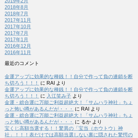
2019年2月
2018年8月
2018年7月
2017年11月
2017年10月
2017年7月
2017年1月
2016年12月
2016年11月
最近のコメント
金運アップに効果的な種銭！！自分で作って負の連鎖を断
ち切ろう！！！
に
RAI
より
金運アップに効果的な種銭！！自分で作って負の連鎖を断
ち切ろう！！！
に
入江笑み子
より
金運・総合運に万能ご利益超絶大！「サムハラ神社」ちょ
っと怖い噂があるんだが・・・
に
RAI
より
金運・総合運に万能ご利益超絶大！「サムハラ神社」ちょ
っと怖い噂があるんだが・・・
に
るか
より
宝くじ高額当選する！！驚異の「宝当（ホウトウ）神
社」！！！表だけでは高額当選しない裏に隠された驚愕の