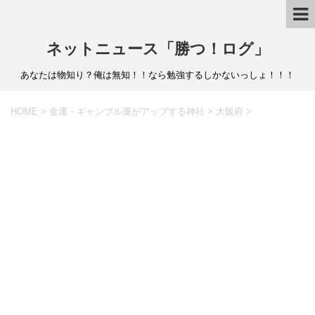
ネットニュース「勝つ！ログ」
あなたは物知り？俺は無知！！なら勉強するしかないっしょ！！！
HOME
>
金運・ギャンブル運がアップする神社
>
大阪府
>