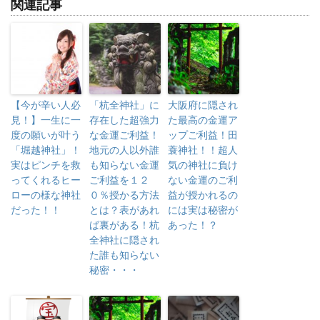
関連記事
【今が辛い人必
「杭全神社」に
大阪府に隠され
見！】一生に一
存在した超強力
た最高の金運ア
度の願いが叶う
な金運ご利益！
ップご利益！田
「堀越神社」！
地元の人以外誰
蓑神社！！超人
実はピンチを救
も知らない金運
気の神社に負け
ってくれるヒー
ご利益を１２
ない金運のご利
ローの様な神社
０％授かる方法
益が授かれるの
だった！！
とは？表があれ
には実は秘密が
ば裏がある！杭
あった！？
全神社に隠され
た誰も知らない
秘密・・・