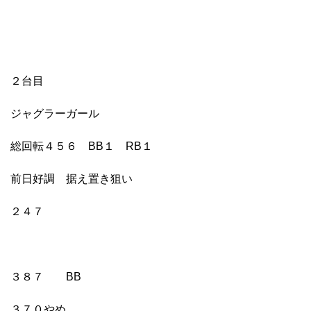
２台目
ジャグラーガール
総回転４５６ BB１ RB１
前日好調 据え置き狙い
２４７
３８７ BB
３７０やめ