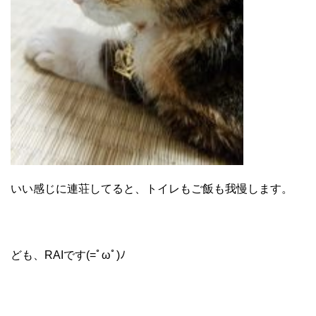
いい感じに連荘してると、トイレもご飯も我慢します。
ども、RAIです(=ﾟωﾟ)ﾉ