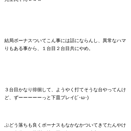
結局ボーナスついてこん事には話にならんし、異常なハマ
りもある事から、１台目２台目共にやめ。
３台目かなり徘徊して、ようやく打てそうな台やってんけ
ど、ずーーーーーっと下皿プレイ(;´･ω･)
ぶどう落ちも良くボーナスもなかなかついてきてたんやけ