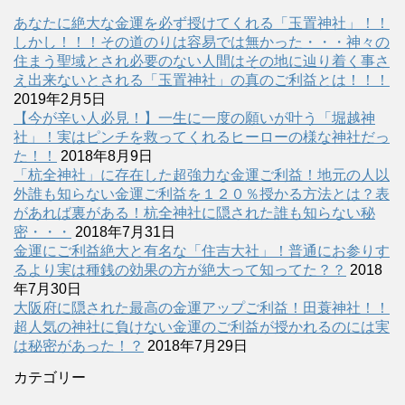
あなたに絶大な金運を必ず授けてくれる「玉置神社」！！
しかし！！！その道のりは容易では無かった・・・神々の
住まう聖域とされ必要のない人間はその地に辿り着く事さ
え出来ないとされる「玉置神社」の真のご利益とは！！！
2019年2月5日
【今が辛い人必見！】一生に一度の願いが叶う「堀越神
社」！実はピンチを救ってくれるヒーローの様な神社だっ
た！！
2018年8月9日
「杭全神社」に存在した超強力な金運ご利益！地元の人以
外誰も知らない金運ご利益を１２０％授かる方法とは？表
があれば裏がある！杭全神社に隠された誰も知らない秘
密・・・
2018年7月31日
金運にご利益絶大と有名な「住吉大社」！普通にお参りす
るより実は種銭の効果の方が絶大って知ってた？？
2018
年7月30日
大阪府に隠された最高の金運アップご利益！田蓑神社！！
超人気の神社に負けない金運のご利益が授かれるのには実
は秘密があった！？
2018年7月29日
カテゴリー