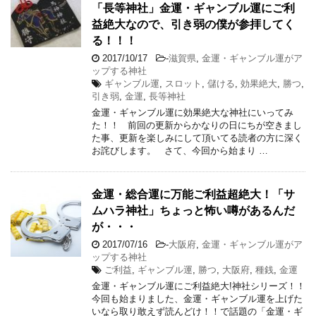
「長等神社」金運・ギャンブル運にご利
益絶大なので、引き弱の僕が参拝してく
る！！！
2017/10/17
-
滋賀県
,
金運・ギャンブル運がア
ップする神社
ギャンブル運
,
スロット
,
儲ける
,
効果絶大
,
勝つ
,
引き弱
,
金運
,
長等神社
金運・ギャンブル運に効果絶大な神社にいってみ
た！！ 前回の更新からかなりの日にちが空きまし
た事、更新を楽しみにして頂いてる読者の方に深く
お詫びします。 さて、今回から始まり …
金運・総合運に万能ご利益超絶大！「サ
ムハラ神社」ちょっと怖い噂があるんだ
が・・・
2017/07/16
-
大阪府
,
金運・ギャンブル運がア
ップする神社
ご利益
,
ギャンブル運
,
勝つ
,
大阪府
,
種銭
,
金運
金運・ギャンブル運にご利益絶大!神社シリーズ！！
今回も始まりました、金運・ギャンブル運を上げた
いなら取り敢えず読んどけ！！で話題の「金運・ギ