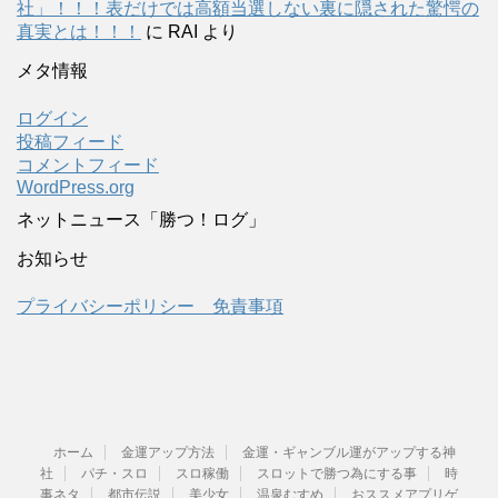
社」！！！表だけでは高額当選しない裏に隠された驚愕の
真実とは！！！
に
RAI
より
メタ情報
ログイン
投稿フィード
コメントフィード
WordPress.org
ネットニュース「勝つ！ログ」
お知らせ
プライバシーポリシー 免責事項
ホーム
金運アップ方法
金運・ギャンブル運がアップする神
社
パチ・スロ
スロ稼働
スロットで勝つ為にする事
時
事ネタ
都市伝説
美少女
温泉むすめ
おススメアプリゲ