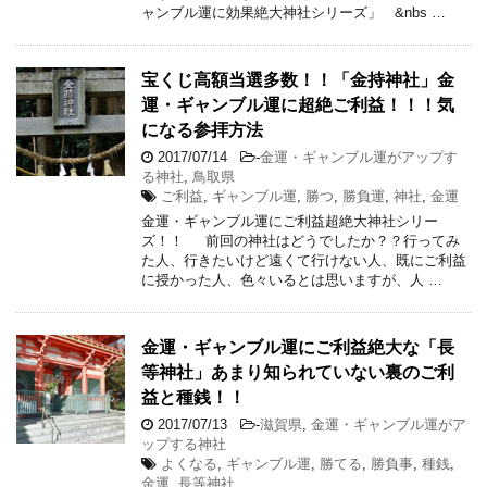
ャンブル運に効果絶大神社シリーズ」 &nbs …
宝くじ高額当選多数！！「金持神社」金
運・ギャンブル運に超絶ご利益！！！気
になる参拝方法
2017/07/14
-
金運・ギャンブル運がアップす
る神社
,
鳥取県
ご利益
,
ギャンブル運
,
勝つ
,
勝負運
,
神社
,
金運
金運・ギャンブル運にご利益超絶大神社シリー
ズ！！ 前回の神社はどうでしたか？？行ってみ
た人、行きたいけど遠くて行けない人、既にご利益
に授かった人、色々いるとは思いますが、人 …
金運・ギャンブル運にご利益絶大な「長
等神社」あまり知られていない裏のご利
益と種銭！！
2017/07/13
-
滋賀県
,
金運・ギャンブル運がア
ップする神社
よくなる
,
ギャンブル運
,
勝てる
,
勝負事
,
種銭
,
金運
,
長等神社