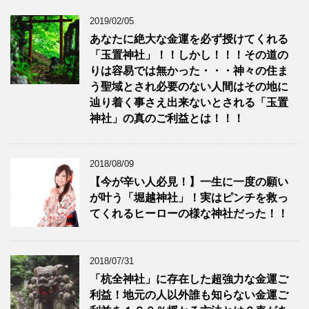
2019/02/05
あなたに絶大な金運を必ず授けてくれる
「玉置神社」！！しかし！！！その道の
りは容易では無かった・・・神々の住ま
う聖域とされ必要のない人間はその地に
辿り着く事さえ出来ないとされる「玉置
神社」の真のご利益とは！！！
2018/08/09
【今が辛い人必見！】一生に一度の願い
が叶う「堀越神社」！実はピンチを救っ
てくれるヒーローの様な神社だった！！
2018/07/31
「杭全神社」に存在した超強力な金運ご
利益！地元の人以外誰も知らない金運ご