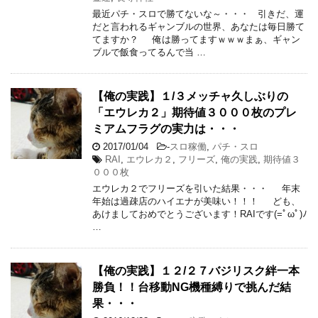
最近パチ・スロで勝てないな～・・・ 引きだ、運
だと言われるギャンブルの世界、あなたは毎日勝て
てますか？ 俺は勝ってますｗｗｗまぁ、ギャン
ブルで飯食ってるんで当 …
【俺の実践】１/３メッチャ久しぶりの
「エウレカ２」期待値３０００枚のプレ
ミアムフラグの実力は・・・
2017/01/04
-
スロ稼働
,
パチ・スロ
RAI
,
エウレカ２
,
フリーズ
,
俺の実践
,
期待値３
０００枚
エウレカ２でフリーズを引いた結果・・・ 年末
年始は過疎店のハイエナが美味い！！！ ども、
あけましておめでとうございます！RAIです(=ﾟωﾟ)ﾉ
…
【俺の実践】１２/２７バジリスク絆一本
勝負！！台移動NG機種縛りで挑んだ結
果・・・