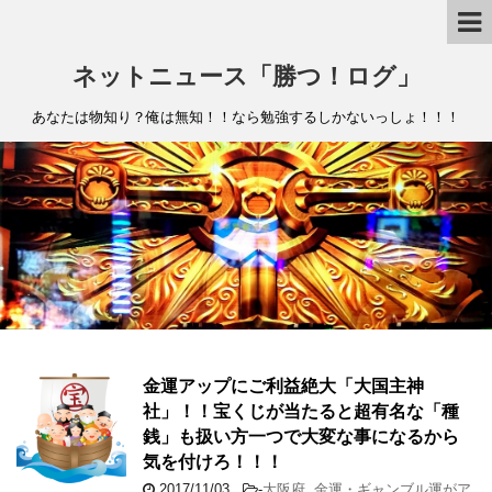
ネットニュース「勝つ！ログ」
あなたは物知り？俺は無知！！なら勉強するしかないっしょ！！！
金運アップにご利益絶大「大国主神
社」！！宝くじが当たると超有名な「種
銭」も扱い方一つで大変な事になるから
気を付けろ！！！
2017/11/03
-
大阪府
,
金運・ギャンブル運がア