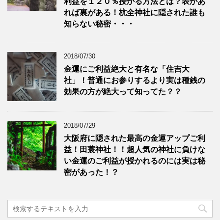
利益を１２０％授かる方法とは？表があ
れば裏がある！杭全神社に隠された誰も
知らない秘密・・・
2018/07/30
金運にご利益絶大と有名な「住吉大
社」！普通にお参りするより実は種銭の
効果の方が絶大って知ってた？？
2018/07/29
大阪府に隠された最高の金運アップご利
益！田蓑神社！！超人気の神社に負けな
い金運のご利益が授かれるのには実は秘
密があった！？