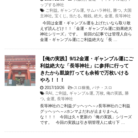
ップする神社
ご利益
,
ギャンブル運
,
サムハラ神社
,
勝つ
,
大国
主神社
,
宝くじ
,
当たる
,
種銭
,
絶大
,
金運
,
長等神社
今回は金運・ギャンブル運を上げたいなら取り敢
えず読んどけ！！「金運・ギャンブル運に効果絶大
神社シリーズ」です。 前回の記事では管理人自ら
金運・ギャンブル運にご利益絶大な「長 …
【俺の実践】9/12金運・ギャンブル運にご
利益絶大な「長等神社」に参拝に行って
きたから凱旋打っても余裕で万枚いける
やろ！！！
2017/10/26
-
スロ稼働
,
パチ・スロ
RAI
,
ご利益
,
ギャンブル運
,
万枚
,
俺の実践
,
勝
つ
,
金運
,
長等神社
長等神社のご利益グッヘッヘ～♪長等神社のご利益
グッヘッヘ～♪ホンマよだれが止まりまへん
な！！！ 今回は久々更新の「俺の実践」シリーズ
です。 今回の実践は引き弱管理人に成り下 …