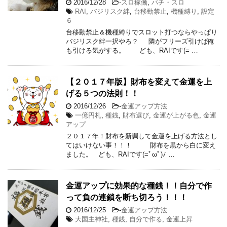
2016/12/28
-
スロ稼働
,
パチ・スロ
RAI
,
バジリスク絆
,
台移動禁止
,
機種縛り
,
設定
６
台移動禁止＆機種縛りでスロット打つならやっぱり
バジリスク絆一択やろ？ 隣がフリーズ引けば俺
も引ける気がする。 ども、RAIです(= …
【２０１７年版】財布を変えて金運を上
げる５つの法則！！
2016/12/26
-
金運アップ方法
一億円札
,
種銭
,
財布選び
,
金運が上がる色
,
金運
アップ
２０１７年！財布を新調して金運を上げる方法とし
てはいけない事！！！ 財布を黒から白に変え
ました。 ども、RAIです(=ﾟωﾟ)ﾉ …
金運アップに効果的な種銭！！自分で作
って負の連鎖を断ち切ろう！！！
2016/12/25
-
金運アップ方法
大国主神社
,
種銭
,
自分で作る
,
金運上昇