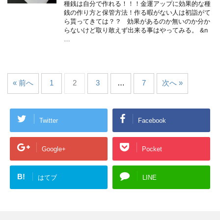
種銭は自分で作れる！！！金運アップに効果的な種
銭の作り方と保管方法！作る暇がない人は初詣がて
ら貰ってきては？？ 効果があるのか無いのか分か
らないけど取り敢えず出来る事はやってみる。 &n
…
« 前へ
1
2
3
…
7
次へ »
Twitter
Facebook
Google+
Pocket
B!
はてブ
LINE