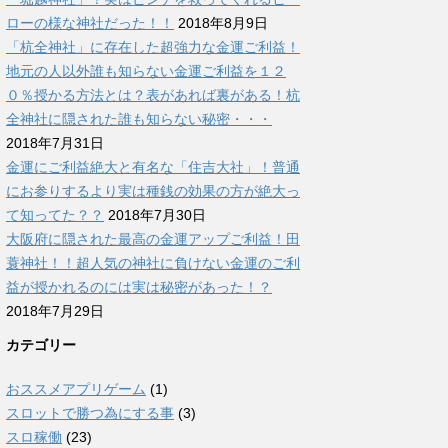
ローの様な神社だった！！
2018年8月9日
「杭全神社」に存在した超強力な金運ご利益！
地元の人以外誰も知らない金運ご利益を１２
０％授かる方法とは？表があれば裏がある！杭
全神社に隠された誰も知らない秘密・・・
2018年7月31日
金運にご利益絶大と有名な「住吉大社」！普通
にお参りするより実は種銭の効果の方が絶大っ
て知ってた？？
2018年7月30日
大阪府に隠された最高の金運アップご利益！田
蓑神社！！超人気の神社に負けない金運のご利
益が授かれるのには実は秘密があった！？
2018年7月29日
カテゴリー
おススメアプリゲーム
(1)
スロットで勝つ為にする事
(3)
スロ稼働
(23)