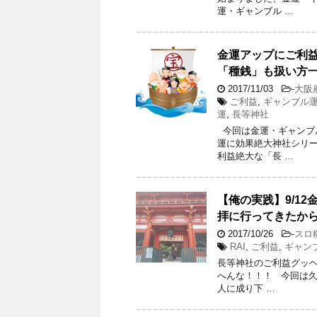
運・ギャンブル …
金運アップにご利
「種銭」も扱い方
2017/11/03
-
大阪
ご利益
,
ギャンブル
運
,
長等神社
今回は金運・ギャンブ
運に効果絶大神社シリ
利益絶大な「長 …
【俺の実践】9/1
拝に行ってきたか
2017/10/26
-
スロ
RAI
,
ご利益
,
ギャン
長等神社のご利益グッヘ
へんな！！！ 今回は
人に成り下 …