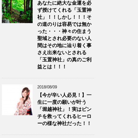
あなたに絶大な金運を必
ず授けてくれる「玉置神
社」！！しかし！！！そ
の道のりは容易では無か
った・・・神々の住まう
聖域とされ必要のない人
間はその地に辿り着く事
さえ出来ないとされる
「玉置神社」の真のご利
益とは！！！
2018/08/09
【今が辛い人必見！】一
生に一度の願いが叶う
「堀越神社」！実はピン
チを救ってくれるヒーロ
ーの様な神社だった！！