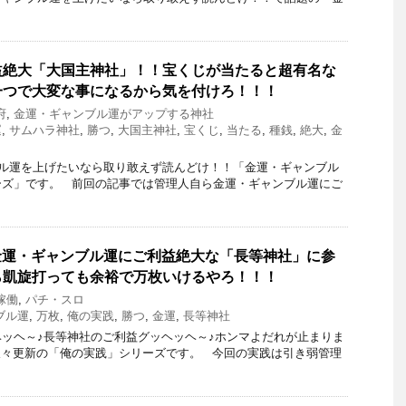
益絶大「大国主神社」！！宝くじが当たると超有名な
一つで大変な事になるから気を付けろ！！！
府
,
金運・ギャンブル運がアップする神社
運
,
サムハラ神社
,
勝つ
,
大国主神社
,
宝くじ
,
当たる
,
種銭
,
絶大
,
金
ル運を上げたいなら取り敢えず読んどけ！！「金運・ギャンブル
ーズ」です。 前回の記事では管理人自ら金運・ギャンブル運にご
2金運・ギャンブル運にご利益絶大な「長等神社」に参
ら凱旋打っても余裕で万枚いけるやろ！！！
稼働
,
パチ・スロ
ブル運
,
万枚
,
俺の実践
,
勝つ
,
金運
,
長等神社
ッヘ～♪長等神社のご利益グッヘッヘ～♪ホンマよだれが止まりま
久々更新の「俺の実践」シリーズです。 今回の実践は引き弱管理