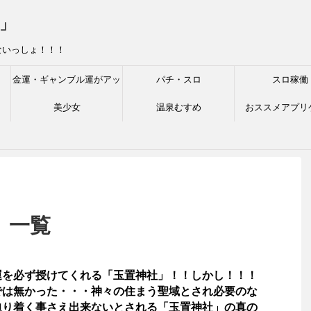
」
ないっしょ！！！
金運・ギャンブル運がアッ
パチ・スロ
スロ稼働
プする神社
美少女
温泉むすめ
おススメアプリ
 一覧
運を必ず授けてくれる「玉置神社」！！しかし！！！
では無かった・・・神々の住まう聖域とされ必要のな
辿り着く事さえ出来ないとされる「玉置神社」の真の