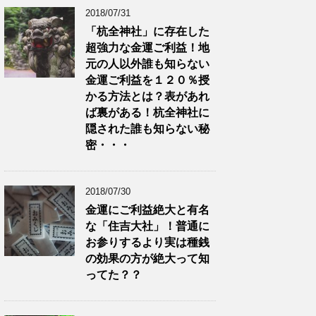
2018/07/31
「杭全神社」に存在した
超強力な金運ご利益！地
元の人以外誰も知らない
金運ご利益を１２０％授
かる方法とは？表があれ
ば裏がある！杭全神社に
隠された誰も知らない秘
密・・・
2018/07/30
金運にご利益絶大と有名
な「住吉大社」！普通に
お参りするより実は種銭
の効果の方が絶大って知
ってた？？