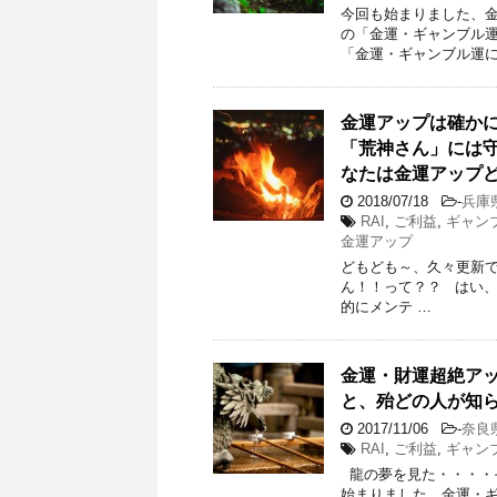
今回も始まりました、
の「金運・ギャンブル
「金運・ギャンブル運に
金運アップは確か
「荒神さん」には
なたは金運アップ
2018/07/18
-
兵庫
RAI
,
ご利益
,
ギャン
金運アップ
どもども～、久々更新
ん！！って？？ はい、
的にメンテ …
金運・財運超絶ア
と、殆どの人が知
2017/11/06
-
奈良
RAI
,
ご利益
,
ギャン
龍の夢を見た・・・・
始まりました、金運・