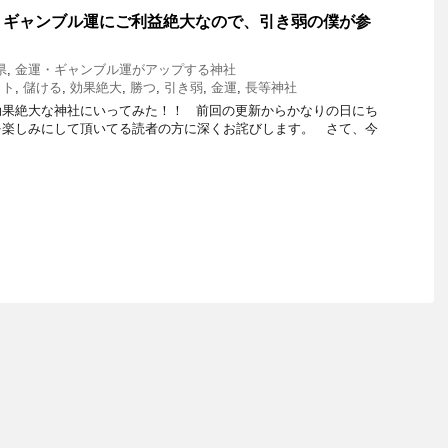
・ギャンブル運にご利益絶大なので、引き弱の僕が参
県
,
金運・ギャンブル運がアップする神社
ット
,
儲ける
,
効果絶大
,
勝つ
,
引き弱
,
金運
,
長等神社
効果絶大な神社にいってみた！！ 前回の更新からかなりの日にち
を楽しみにして頂いてる読者の方に深くお詫びします。 さて、今