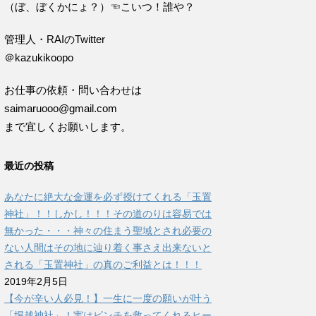
（ぼ、ぼくかにょ？）☜こいつ！誰や？
管理人・RAIのTwitter
＠kazukikoopo
お仕事の依頼・問い合わせは
saimaruooo@gmail.com
まで宜しくお願いします。
最近の投稿
あなたに絶大な金運を必ず授けてくれる「玉置
神社」！！しかし！！！その道のりは容易では
無かった・・・神々の住まう聖域とされ必要の
ない人間はその地に辿り着く事さえ出来ないと
される「玉置神社」の真のご利益とは！！！
2019年2月5日
【今が辛い人必見！】一生に一度の願いが叶う
「堀越神社」！実はピンチを救ってくれるヒー