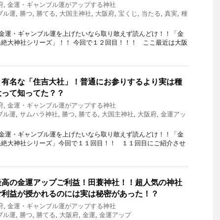
府
,
金運・ギャンブル運がアップする神社
ブル運
,
勝つ
,
勝てる
,
大国主神社
,
大阪府
,
宝くじ
,
当たる
,
真実
,
種
金運・ギャンブル運を上げたいなら取り敢えず読んどけ！！「金
絶大神社シリーズ」！！ 今回で１２回目！！！ ここ最近は大阪
と有名な「住吉大社」！普通にお参りするより実は種
大って知ってた？？
府
,
金運・ギャンブル運がアップする神社
ブル運
,
サムハラ神社
,
勝つ
,
勝てる
,
大国主神社
,
大阪府
,
金運アッ
金運・ギャンブル運を上げたいなら取り敢えず読んどけ！！「金
果絶大神社シリーズ」今回で１１回目！！ １１回目にご紹介させ
最高の金運アップご利益！田蓑神社！！超人気の神社
ご利益が授かれるのには実は秘密があった！？
府
,
金運・ギャンブル運がアップする神社
ブル運
,
勝つ
,
勝てる
,
大阪府
,
金運
,
金運アップ