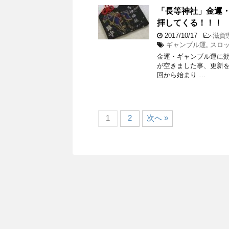
「長等神社」金運
拝してくる！！！
2017/10/17
-
滋賀
ギャンブル運
,
スロ
金運・ギャンブル運に
が空きました事、更新
回から始まり …
1
2
次へ »