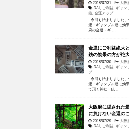
2018/07/31
-
大阪
RAI
,
ご利益
,
ギャン
銭
,
金運アップ
今回も始まりました、
運・ギャンブル運に効果
府の金運・ギ …
金運にご利益絶大
銭の効果の方が絶
2018/07/30
-
大阪
RAI
,
ご利益
,
ギャン
プ
今回も始まりました、
運・ギャンブル運に効
て頂く神社・仏 …
大阪府に隠された
に負けない金運の
2018/07/29
-
大阪
RAI
,
ご利益
,
ギャン