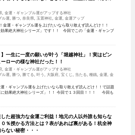
県
,
金運・ギャンブル運がアップする神社
ブル運
,
勝つ
,
奈良県
,
玉置神社
,
金運
,
金運アップ
！金運・ギャンブル運を上げたいなら取り敢えず読んどけ！！
に効果絶大神社シリーズ」です！！ 今回でこの「金運・ギャンブ
！】一生に一度の願いが叶う「堀越神社」！実はピン
ヒーローの様な神社だった！！
府
,
金運・ギャンブル運がアップする神社
ブル運
,
勝つ
,
勝てる
,
叶う
,
大阪府
,
宝くじ
,
当たる
,
種銭
,
金運
,
金
金運・ギャンブル運を上げたいなら取り敢えず読んどけ！！で話題
運に効果絶大神社シリーズ」！！ 今回で１３回目！！！ 今回も
在した超強力な金運ご利益！地元の人以外誰も知らな
２０％授かる方法とは？表があれば裏がある！杭全神
知らない秘密・・・