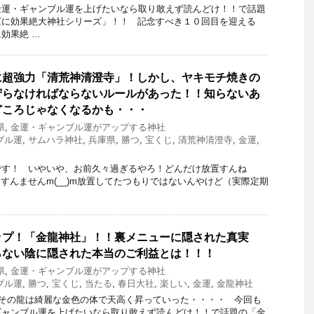
金運・ギャンブル運を上げたいなら取り敢えず読んどけ！！で話題
運に効果絶大神社シリーズ」！！ 記念すべき１０回目を迎える
効果絶 …
に超強力「清荒神清澄寺」！しかし、ヤキモチ焼きの
守らなければならないルールがあった！！知らないあ
どころじゃなくなるかも・・・
県
,
金運・ギャンブル運がアップする神社
ブル運
,
サムハラ神社
,
兵庫県
,
勝つ
,
宝くじ
,
清荒神清澄寺
,
金運
,
です！ いやいや、お前久々過ぎるやろ！どんだけ放置すんね
すんませんm(__)m放置してたつもりではないんやけど（実際定期
ップ！「金龍神社」！！裏メニューに隠された真実
らない陰に隠された本当のご利益とは！！！
県
,
金運・ギャンブル運がアップする神社
ブル運
,
勝つ
,
宝くじ
,
当たる
,
春日大社
,
楽しい
,
金運
,
金龍神社
その龍は綺麗な金色の体で天高く昇っていった・・・・ 今回も
ギャンブル運を上げたいなら取り敢えず読んどけ！！で話題の「金