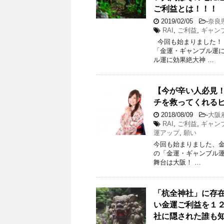
ご利益とは！！！
2019/02/05
-
奈良
RAI
,
ご利益
,
ギャン
今回も始まりました！
「金運・ギャンブル運
ル運に効果絶大神 …
【今が辛い人必見
チを救ってくれる
2018/08/09
-
大阪
RAI
,
ご利益
,
ギャン
運アップ
,
願い
今回も始まりました、
の「金運・ギャンブル
舞台は大阪！ …
「杭全神社」に存
い金運ご利益を１
社に隠された誰も