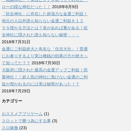
ローの様な神社だった！！
2018年8月9日
「杭全神社」に存在した超強力な金運ご利益！
地元の人以外誰も知らない金運ご利益を１２
０％授かる方法とは？表があれば裏がある！杭
全神社に隠された誰も知らない秘密・・・
2018年7月31日
金運にご利益絶大と有名な「住吉大社」！普通
にお参りするより実は種銭の効果の方が絶大っ
て知ってた？？
2018年7月30日
大阪府に隠された最高の金運アップご利益！田
蓑神社！！超人気の神社に負けない金運のご利
益が授かれるのには実は秘密があった！？
2018年7月29日
カテゴリー
おススメアプリゲーム
(1)
スロットで勝つ為にする事
(3)
スロ稼働
(23)