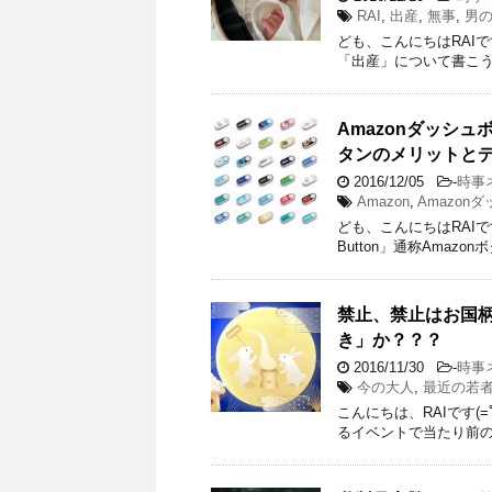
RAI
,
出産
,
無事
,
男
ども、こんにちはRAI
「出産」について書こ
Amazonダッシ
タンのメリットと
2016/12/05
-
時事
Amazon
,
Amazon
ども、こんにちはRAIです
Button」通称Amaz
禁止、禁止はお国
き」か？？？
2016/11/30
-
時事
今の大人
,
最近の若
こんにちは、RAIです(
るイベントで当たり前の