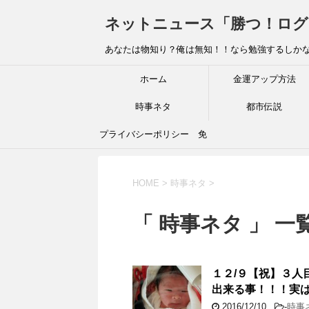
ネットニュース「勝つ！ログ
あなたは物知り？俺は無知！！なら勉強するしか
ホーム
金運アップ方法
時事ネタ
都市伝説
プライバシーポリシー 免
責事項
HOME
>
時事ネタ
>
「 時事ネタ 」 一
１２/９【祝】３人
出来る事！！！実
2016/12/10
-
時事