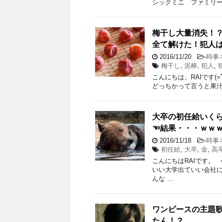
シックミニ ファミリー
梅干し大量消失！
全て解けた！犯人
2016/11/20
-
時事
梅干し
,
泥棒
,
犯人
,
こんにちは、RAIです(
どっちかって言うと果汁絞
大卒の初任給いく
☜結果・・・ｗｗ
2016/11/18
-
時事
初任給
,
大卒
,
金
,
高
こんにちはRAIです。
いい大学出ていい会社に
んな …
ワンピースの主題
たん！？