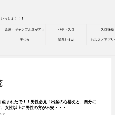
」
ないっしょ！！！
金運・ギャンブル運がアッ
パチ・スロ
スロ稼働
プする神社
美少女
温泉むすめ
おススメアプリ
覧
目産まれたで！！男性必見！出産の心構えと、自分に
は、女性以上に男性の方が不安・・・
ネタ