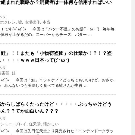
仕組まれた戦略か？消費者は一体何を信用すればいい
ネタ
ホクレン
,
嘘
,
市場操作
,
本当
です(=ﾟωﾟ)ﾉ 今回は「バター不足」のお話(´・ω・`) 毎年毎
値段が上がるだの、スーパーからチーズ、バター …
「鮭」！！またも「小物窃盗団」の仕業か！？！？盗
・・・ｗｗｗ日本って(;´･ω･)
ネタ
被害額
,
鮭
(=ﾟωﾟ)ﾉ 今回は「鮭」？シャケ？？どっちでもいいけど、おさか
`) みんないつも美味しく食べてる鮭さんが主役 …
売からしばらくたったけど・・・・・ぶっちゃけどう
るん？？てか面白いん？？？
ネタ
コンミニ
,
プレイ
,
任天堂
,
懐かしい
(=ﾟωﾟ)ﾉ 今回は先日任天堂より発売された「ニンテンドークラッ