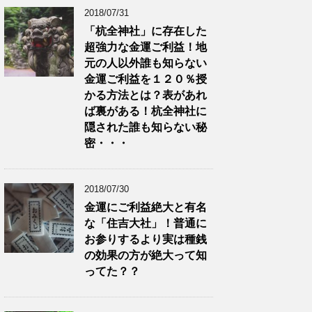
2018/07/31
「杭全神社」に存在した
超強力な金運ご利益！地
元の人以外誰も知らない
金運ご利益を１２０％授
かる方法とは？表があれ
ば裏がある！杭全神社に
隠された誰も知らない秘
密・・・
2018/07/30
金運にご利益絶大と有名
な「住吉大社」！普通に
お参りするより実は種銭
の効果の方が絶大って知
ってた？？