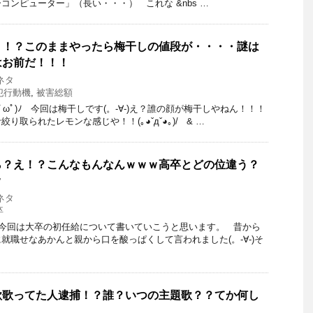
コンピューター」（長い・・・） これな &nbs …
？！？このままやったら梅干しの値段が・・・・謎は
はお前だ！！！
ネタ
犯行動機
,
被害総額
=ﾟωﾟ)ﾉ 今回は梅干しです(。-∀-)え？誰の顔が梅干しやねん！！！
り取られたレモンな感じや！！(｡◕ˇдˇ◕｡)/ & …
ら？え！？こんなもんなんｗｗｗ高卒とどの位違う？
ｗ
ネタ
卒
 今回は大卒の初任給について書いていこうと思います。 昔から
就職せなあかんと親から口を酸っぱくして言われました(。-∀-)そ
歌歌ってた人逮捕！？誰？いつの主題歌？？てか何し