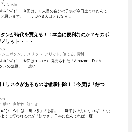
の子
,
３人目
です(=ﾟωﾟ)ﾉ 今回は、３人目の自分の子供が今日生まれたんで、
うと思います。 もはや３人目ともなる …
ュボタンが時代を買える！！本当に便利なのか？そのボ
デメリット・・・
ネタ
ダッシュボタン
,
デメリット
,
メリット
,
使える
,
便利
(=ﾟωﾟ)ﾉ 今回は１２/５に発売された「Amazon Dash
onボタンの話題。 凄い …
柄！リスクがあるものは徹底排除！！今度は「餅つ
ネタ
者
,
禁止
,
自治体
,
餅つき
=ﾟωﾟ)ﾉ 今回は「餅つき」のお話。 毎年お正月になれば、いた
ように行われるのが「餅つき」日本に住んでれば一度 …