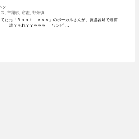
ネタ
ース
,
主題歌
,
窃盗
,
野畑慎
ってた元「Ｒｏｏｔｌｅｓｓ」のボーカルさんが、窃盗容疑で逮捕
・ 誰？それ？？ｗｗｗ ワンピ …