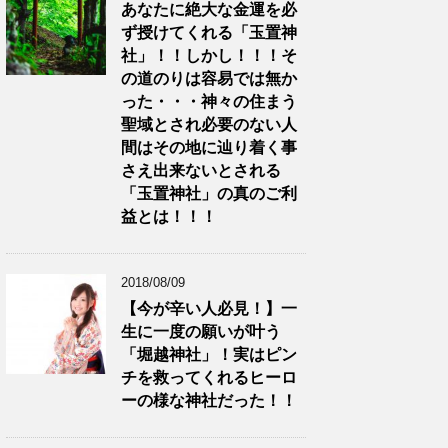
あなたに絶大な金運を必
ず授けてくれる「玉置神
社」！！しかし！！！そ
の道のりは容易では無か
った・・・神々の住まう
聖域とされ必要のない人
間はその地に辿り着く事
さえ出来ないとされる
「玉置神社」の真のご利
益とは！！！
2018/08/09
【今が辛い人必見！】一
生に一度の願いが叶う
「堀越神社」！実はピン
チを救ってくれるヒーロ
ーの様な神社だった！！