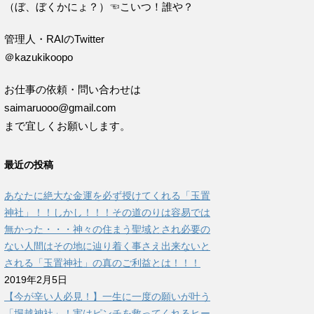
（ぼ、ぼくかにょ？）☜こいつ！誰や？
管理人・RAIのTwitter
＠kazukikoopo
お仕事の依頼・問い合わせは
saimaruooo@gmail.com
まで宜しくお願いします。
最近の投稿
あなたに絶大な金運を必ず授けてくれる「玉置
神社」！！しかし！！！その道のりは容易では
無かった・・・神々の住まう聖域とされ必要の
ない人間はその地に辿り着く事さえ出来ないと
される「玉置神社」の真のご利益とは！！！
2019年2月5日
【今が辛い人必見！】一生に一度の願いが叶う
「堀越神社」！実はピンチを救ってくれるヒー