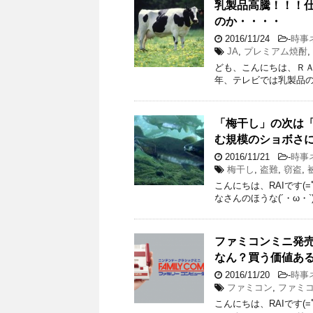
乳製品高騰！！！
のか・・・・
2016/11/24
-
時事
JA
,
プレミアム焼酎
,
ども、こんにちは、ＲＡＩ
年、テレビでは乳製品の
「梅干し」の次は
む規模のショボさに・
2016/11/21
-
時事
梅干し
,
盗難
,
窃盗
,
こんにちは、RAIです
なさんのほうな(´・ω・
ファミコンミニ発
なん？買う価値あ
2016/11/20
-
時事
ファミコン
,
ファミ
こんにちは、RAIです